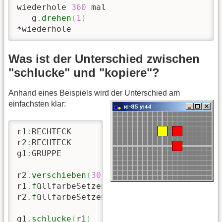
wiederhole 
360
 mal

   g
.
drehen
(
1
)
*
wiederhole
Was ist der Unterschied zwischen
"schlucke" und "kopiere"?
Anhand eines Beispiels wird der Unterschied am
einfachsten klar:
r1
:
RECHTECK

r2
:
RECHTECK

g1
:
GRUPPE

r2
.
verschieben
(
30
,
0
)
r1
.
f
üllfarbeSetzen
(
gelb
)
r2
.
f
üllfarbeSetzen
(
rot
)
g1
.
schlucke
(
r1
)