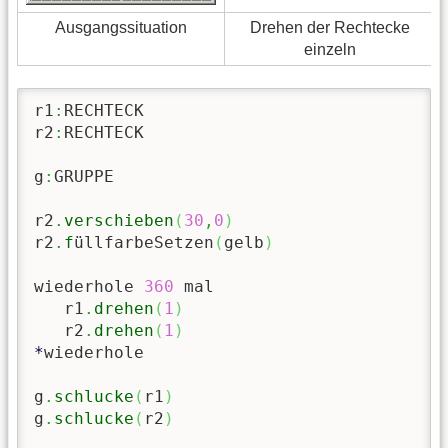
Ausgangssituation
Drehen der Rechtecke
einzeln
r1
:
RECHTECK

r2
:
RECHTECK

g
:
GRUPPE

r2
.
verschieben
(
30
,
0
)
r2
.
f
üllfarbeSetzen
(
gelb
)
wiederhole 
360
 mal

   r1
.
drehen
(
1
)
   r2
.
drehen
(
1
)
*
wiederhole

g
.
schlucke
(
r1
)
g
.
schlucke
(
r2
)