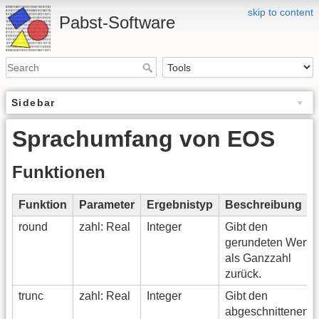
skip to content
Pabst-Software
Sidebar
Sprachumfang von EOS
Funktionen
Funktion
Parameter
Ergebnistyp
Beschreibung
round
zahl: Real
Integer
Gibt den
gerundeten Wert
als Ganzzahl
zurück.
trunc
zahl: Real
Integer
Gibt den
abgeschnittenen