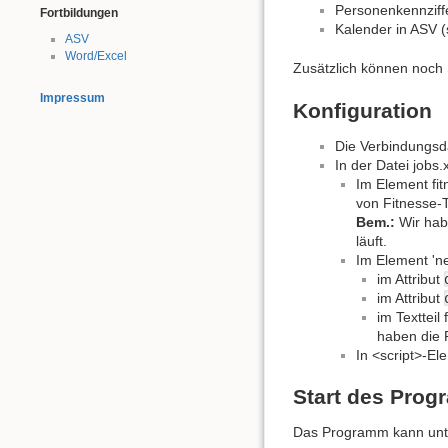
Personenkennziff
Fortbildungen
Kalender in ASV 
ASV
Word/Excel
Zusätzlich können noch 
Impressum
Konfiguration
Die Verbindungsd
In der Datei job
Im Element fi
von Fitnesse-T
Bem.:
Wir habe
läuft.
Im Element '
im Attribut
im Attribut
im Textteil
haben die F
In <script>-E
Start des Pro
Das Programm kann unte