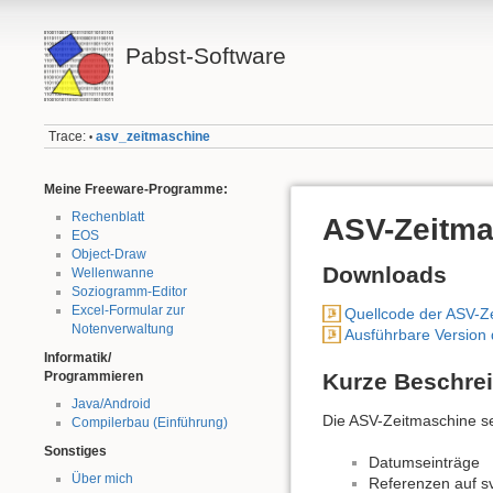
Pabst-Software
Trace:
asv_zeitmaschine
•
Meine Freeware-Programme:
Rechenblatt
ASV-Zeitma
EOS
Object-Draw
Downloads
Wellenwanne
Soziogramm-Editor
Excel-Formular zur
Quellcode der ASV-Z
Notenverwaltung
Ausführbare Version
Informatik/
Programmieren
Kurze Beschre
Java/Android
Die ASV-Zeitmaschine se
Compilerbau (Einführung)
Sonstiges
Datumseinträge
Über mich
Referenzen auf s