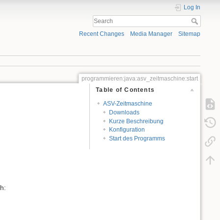
Log In
Recent Changes
Media Manager
Sitemap
programmieren:java:asv_zeitmaschine:start
Table of Contents
ASV-Zeitmaschine
Downloads
Kurze Beschreibung
Konfiguration
Start des Programms
h: