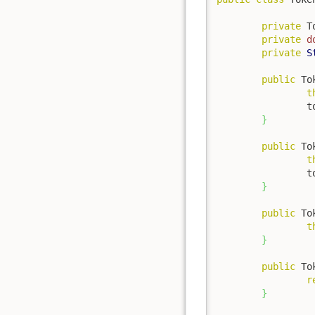
private
 T
private
d
private
S
public
 To
t
	
}
public
 To
t
	
}
public
 To
t
}
public
 To
r
}