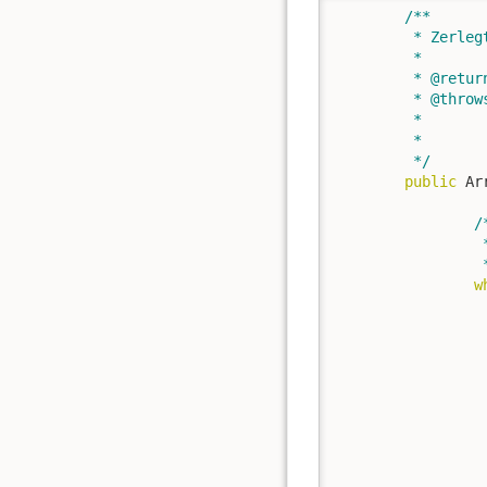
/**

	 * Zerlegt den Programmtext, der dem Konstruktor übergeben wurde

	 * 

	 * @return Liste mit Tokens

	 * @throws Exception

	 *             Eine Exception wird ausgelöst, wenn der Programmtext Passagen

	 *             enthält, aus denen keine Token gebildet werden können.

	 */
public
 Ar
/*
		 * Wiederholung, die den Programmtext von links nach rechts abarbeitet:

		
w
			 * peek() liest das nächste Zeichen im Progra
			 * Variable position aber nicht. Ruft man
			 * hintereinander auf, liefert es also immer 