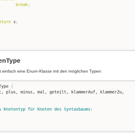
break
;
eturn
 s
;
kenType
t einfach eine Enum-Klasse mit den möglichen Typen:
Type 
{