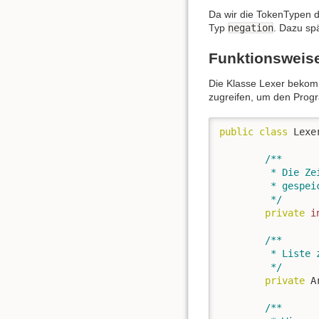
Da wir die TokenTypen d
Typ
negation
. Dazu sp
Funktionsweis
Die Klasse Lexer bekomm
zugreifen, um den Prog
public
class
 Lexe
/**

	 * Die Zeichenkette wird von links nach rechts abgearbeitet. Hier ist

	 * gespeichert, das wievielte Zeichen gerade angesehen wird:

	 */
private
i
/**

	 * Liste zur Speicherung der ermittelten Tokens

	 */
private
 A
/**
