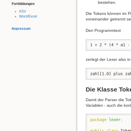
bestehen.
Fortbildungen
ASV
Die Tokens können im Pr
Word/Excel
voneinander getrennt se
Impressum
Den Programmtext
1 + 2 * (4 * a1 -
zerlegt der Lexer also i
zahl[1.0] plus za
Die Klasse Tok
Damit der Parser die To
Variablen - auch die kon
package
lexer
;
public
class
 Toke