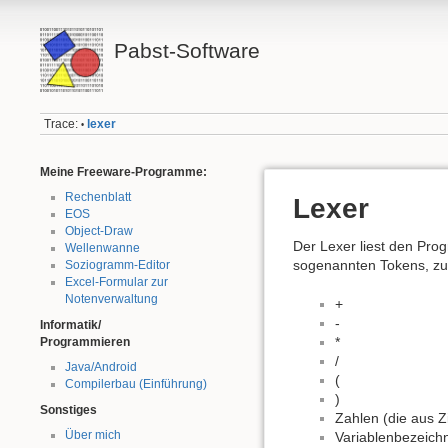
Pabst-Software
Trace:
lexer
•
Meine Freeware-Programme:
Rechenblatt
Lexer
EOS
Object-Draw
Der Lexer liest den Prog
Wellenwanne
sogenannten Tokens, zu
Soziogramm-Editor
Excel-Formular zur
Notenverwaltung
+
-
Informatik/
*
Programmieren
/
Java/Android
(
Compilerbau (Einführung)
)
Sonstiges
Zahlen (die aus Z
Über mich
Variablenbezeichn