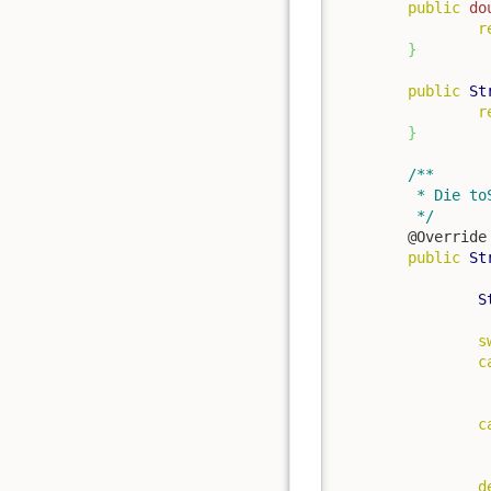
public
do
r
}
public
St
r
}
/**

	 * Die toString()-Methode dient nur Debuggingzwecken

	 */
	@Override

public
St
S
s
c
c
d