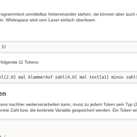
ogrammtext unmittelbar hintereinander stehen, sie können aber auch 
in. Whitespace wird vom Lexer einfach überlesen.
 3)
n folgende 11 Tokens:
hl[2.0] mal klammerAuf zahl[4.0] mal text[a1] minus zahl
en
kens nachher weiterverarbeiten kann, muss zu jedem Token sein Typ (Za
krete Zahl bzw. die konkrete Variable gespeichert werden. Ein Token w
n 
{