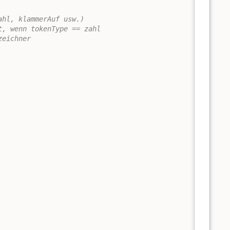
ahl, klammerAuf usw.)
t, wenn tokenType == zahl
zeichner