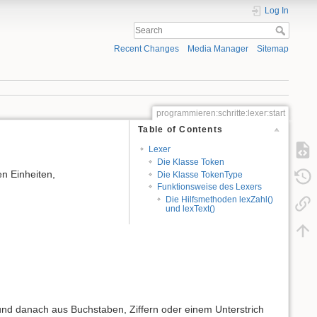
Log In
Recent Changes
Media Manager
Sitemap
programmieren:schritte:lexer:start
Table of Contents
Lexer
Die Klasse Token
en Einheiten,
Die Klasse TokenType
Funktionsweise des Lexers
Die Hilfsmethoden lexZahl()
und lexText()
und danach aus Buchstaben, Ziffern oder einem Unterstrich