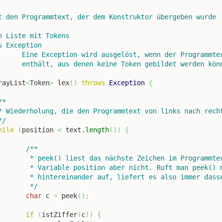
rayList
<
Token
>
 lex
(
)
throws
Exception
{
*

 */
hile
(
position 
<
 text.
length
(
)
)
{
/**

mmtext, erhöht die

 peek() mehrmals

dasselbe Zeichen.

			 */
char
 c 
=
 peek
(
)
;
if
(
istZiffer
(
c
)
)
{