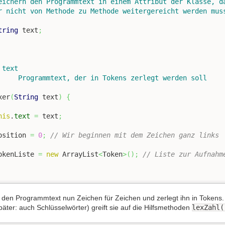
tring
 text
;
xer
(
String
 text
)
{
his
.
text
=
 text
;
	position 
=
0
;
// Wir beginnen mit dem Zeichen ganz links
	tokenListe 
=
new
 ArrayList
<
Token
>
(
)
;
// Liste zur Aufnahm
t den Programmtext nun Zeichen für Zeichen und zerlegt ihn in Tokens.
äter: auch Schlüsselwörter) greift sie auf die Hilfsmethoden
lexZahl(