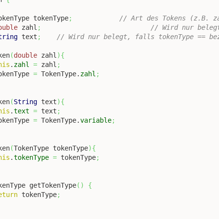
okenType tokenType
;
// Art des Tokens (z.B. z
ouble
 zahl
;
// Wird nur beleg
tring
 text
;
// Wird nur belegt, falls tokenType == be
ken
(
double
 zahl
)
{
his
.
zahl
=
 zahl
;
	tokenType 
=
 TokenType.
zahl
;
ken
(
String
 text
)
{
his
.
text
=
 text
;
	tokenType 
=
 TokenType.
variable
;
ken
(
TokenType tokenType
)
{
his
.
tokenType
=
 tokenType
;
kenType getTokenType
(
)
{
eturn
 tokenType
;