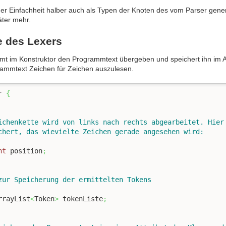
er Einfachheit halber auch als Typen der Knoten des vom Parser gene
äter mehr.
e des Lexers
t im Konstruktor den Programmtext übergeben und speichert ihn im A
rammtext Zeichen für Zeichen auszulesen.
r 
{
nt
 position
;
rrayList
<
Token
>
 tokenListe
;