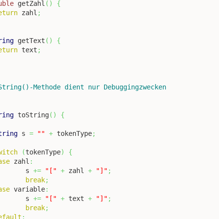
uble
 getZahl
(
)
{
eturn
 zahl
;
ring
 getText
(
)
{
eturn
 text
;
ring
 toString
(
)
{
tring
 s 
=
""
+
 tokenType
;
witch
(
tokenType
)
{
ase
 zahl
:
			s 
+=
"["
+
 zahl 
+
"]"
;
break
;
ase
 variable
:
			s 
+=
"["
+
 text 
+
"]"
;
break
;
efault
: