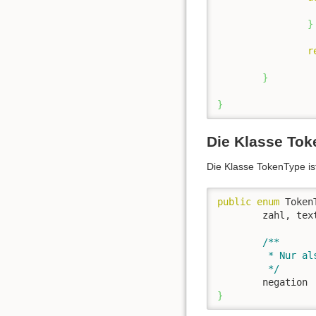
}
r
}
}
Die Klasse To
Die Klasse TokenType is
public
enum
 Token
	zahl, text, plus, minus, mal, geteilt, klammerAuf, klammerZu, 

/**

	 * Nur als Knotentyp für Knoten des Syntaxbaums:

	 */
}